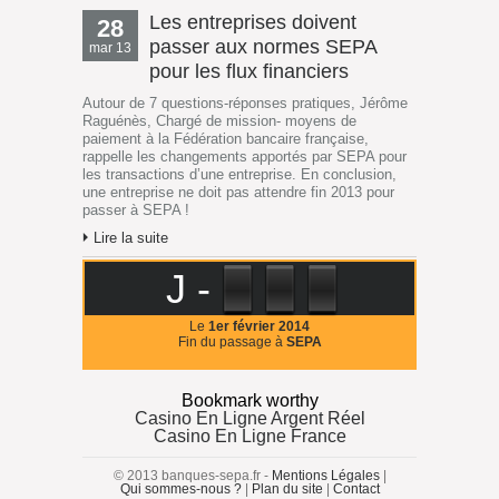
Les entreprises doivent
28
passer aux normes SEPA
mar 13
pour les flux financiers
Autour de 7 questions-réponses pratiques, Jérôme
Raguénès, Chargé de mission- moyens de
paiement à la Fédération bancaire française,
rappelle les changements apportés par SEPA pour
les transactions d’une entreprise. En conclusion,
une entreprise ne doit pas attendre fin 2013 pour
passer à SEPA !
Lire la suite
J -
Le
1er février 2014
Fin du passage à
SEPA
Bookmark worthy
Casino En Ligne Argent Réel
Casino En Ligne France
© 2013 banques-sepa.fr -
Mentions Légales
|
Qui sommes-nous ?
|
Plan du site
|
Contact