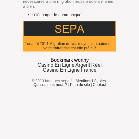
nécessaires à une migration réussie soient menés
à bien.
Télécharger le communiqué
1er août 2014 Migration de vos moyens de paiement,
votre entreprise est-elle prête ?
Bookmark worthy
Casino En Ligne Argent Réel
Casino En Ligne France
© 2013 banques-sepa.fr -
Mentions Légales
|
Qui sommes-nous ?
|
Plan du site
|
Contact