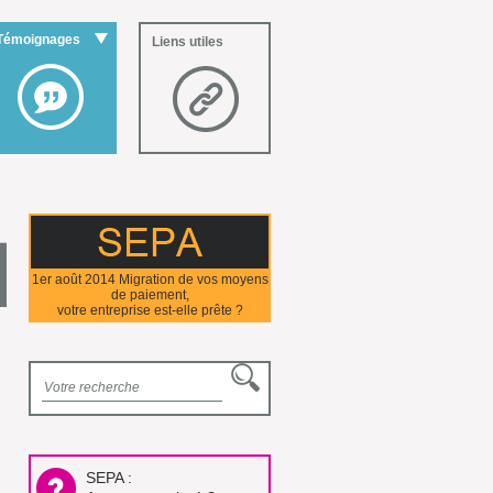
Témoignages
Liens utiles
1er août 2014 Migration de vos moyens
de paiement,
votre entreprise est-elle prête ?
SEPA :