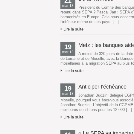
21
mar 13
Président du Comité des banques
retenu dans SEPA ? Pascal Jan : SEPA c’e
harmonisés en Europe. Cela nous concerne
l’intérieur même de ces pays. [...]
Lire la suite
Metz : les banques aid
19
mar 13
A moins de 320 jours de la dat
de Lorraine et de Moselle, avec la Banque
mosellanes à la migration SEPA au plus tôt.
Lire la suite
Anticiper l’échéance
19
mar 13
Jonathan Budzin, délégué CGPM
Moselle, pourquoi vous êtes-vous associ
Jonathan Budzin : L’objectif de la CGPME
meilleures conditions pour les 12 000 [...]
Lire la suite
« Le SEPA va impacter 