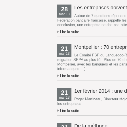
Les entreprises doiven
28
mar 13
Autour de 7 questions-réponses
Fédération bancaire française, rappelle l
conclusion, une entreprise ne doit pas at
Lire la suite
Montpellier : 70 entrep
21
mar 13
Le Comité FBF du Languedoc-Rous
migration SEPA au plus tôt. Plus de 70 che
Montpellier, avec les banquiers et les part
informatiques …).
Lire la suite
1er février 2014 : une da
21
mar 13
Roger Martineau, Directeur régi
les entreprises.
Lire la suite
De la méthode