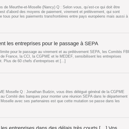
 de Meurthe-et-Moselle (Nancy) Q : Selon vous, qu’est-ce qui doit être
st d’abord des moyens de paiement, virement et prélèvement, qui sont
 tous pour les paiements transfrontières entre pays européens mais aussi à
ent les entreprises pour le passage à SEPA
e limite pour le passage au virement et au prélèvement SEPA, les Comités FB
 de France, la CCI, la CGPME et le MEDEF, sensibilisent les entreprises
 Plus de 60 chefs d’entreprises et [...]
E Moselle Q : Jonathan Budzin, vous êtes délégué général de la CGPME
é au Comité des banques pour monter une réunion SEPA dans le département 
 Moselle avec ses partenaires est que cette mutation se passe dans les
les entreprises dans des délais très courts […] Vos