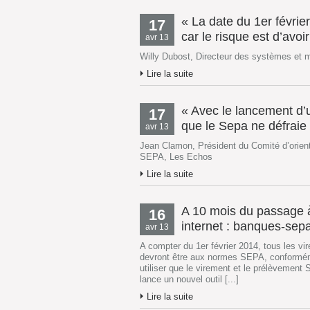
« La date du 1er février
17
car le risque est d’avoi
avr 13
Willy Dubost, Directeur des systèmes et
Lire la suite
« Avec le lancement d’u
17
que le Sepa ne défraie 
avr 13
Jean Clamon, Président du Comité d’orien
SEPA, Les Echos
Lire la suite
A 10 mois du passage à
16
internet : banques-sepa
avr 13
A compter du 1er février 2014, tous les v
devront être aux normes SEPA, conforméme
utiliser que le virement et le prélèvement 
lance un nouvel outil [...]
Lire la suite