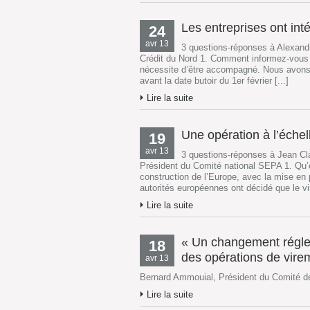
Les entreprises ont int
24
avr 13
3 questions-réponses à Alexandr
Crédit du Nord 1. Comment informez-vous
nécessite d’être accompagné. Nous avons 
avant la date butoir du 1er février [...]
Lire la suite
Une opération à l’échell
19
avr 13
3 questions-réponses à Jean Cl
Président du Comité national SEPA 1. Qu’
construction de l’Europe, avec la mise e
autorités européennes ont décidé que le vi
Lire la suite
« Un changement régleme
18
des opérations de vire
avr 13
Bernard Ammouial, Président du Comité d
Lire la suite