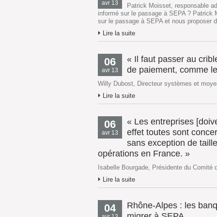
avr 13
Patrick Moisset, responsable a
informé sur le passage à SEPA ? Patrick M
sur le passage à SEPA et nous proposer de
Lire la suite
« Il faut passer au crib
06
de paiement, comme les
avr 13
Willy Dubost, Directeur systèmes et moye
Lire la suite
« Les entreprises [doi
06
effet toutes sont conc
avr 13
sans exception de taille
opérations en France. »
Isabelle Bourgade, Présidente du Comité 
Lire la suite
Rhône-Alpes : les banq
04
migrer à SEPA
avr 13