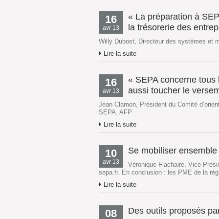
« La préparation à SEPA 
16
la trésorerie des entrep
avr 13
Willy Dubost, Directeur des systèmes et
Lire la suite
« SEPA concerne tous 
16
aussi toucher le versem
avr 13
Jean Clamon, Président du Comité d’orien
SEPA, AFP
Lire la suite
Se mobiliser ensemble
10
avr 13
Véronique Flachaire, Vice-Prés
sepa.fr. En conclusion : les PME de la r
Lire la suite
Des outils proposés pa
08