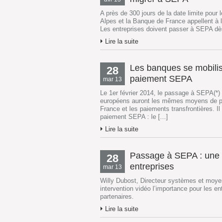
A près de 300 jours de la date limite pou
Alpes et la Banque de France appellent à l
Les entreprises doivent passer à SEPA dès 
Lire la suite
Les banques se mobilis
28
paiement SEPA
mar 13
Le 1er février 2014, le passage à SEPA(*) s
européens auront les mêmes moyens de pai
France et les paiements transfrontières. 
paiement SEPA : le [...]
Lire la suite
Passage à SEPA : une o
28
entreprises
mar 13
Willy Dubost, Directeur systèmes et moyen
intervention vidéo l’importance pour les e
partenaires.
Lire la suite