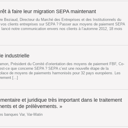
érêt à faire leur migration SEPA maintenant
e Beziaud, Directeur du Marché des Entreprises et des Institutionnels du
 vos clients entreprises sur SEPA ? Passer aux moyens de paiement SEPA
lancé notre communication envers nos clients à l’automne 2012, 18 mois
e industrielle
amon, Président du Comité d’orientation des moyens de paiement FBF, Co-
est-ce que concerne SEPA ? SEPA c’est une nouvelle étape de la
n place de moyens de paiements harmonisés pour 32 pays européens. Les
rement [...]
ntaire et juridique très important dans le traitement
ments et de prélèvements. »
es banques Var, Var-Matin