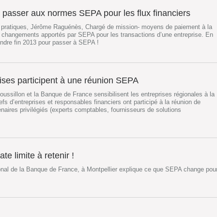
t passer aux normes SEPA pour les flux financiers
 pratiques, Jérôme Raguénès, Chargé de mission- moyens de paiement à la
es changements apportés par SEPA pour les transactions d’une entreprise. En
tendre fin 2013 pour passer à SEPA !
rises participent à une réunion SEPA
sillon et la Banque de France sensibilisent les entreprises régionales à la
fs d’entreprises et responsables financiers ont participé à la réunion de
enaires privilégiés (experts comptables, fournisseurs de solutions
te limite à retenir !
onal de la Banque de France, à Montpellier explique ce que SEPA change pou