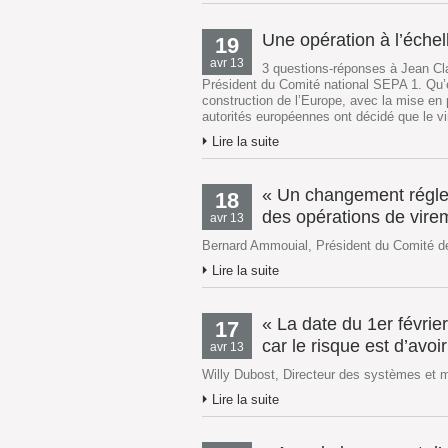
Une opération à l’échell
19
avr 13
3 questions-réponses à Jean Cl
Président du Comité national SEPA 1. Qu’
construction de l’Europe, avec la mise e
autorités européennes ont décidé que le vi
Lire la suite
« Un changement régleme
18
des opérations de vire
avr 13
Bernard Ammouial, Président du Comité d
Lire la suite
« La date du 1er février
17
car le risque est d’avoi
avr 13
Willy Dubost, Directeur des systèmes et
Lire la suite