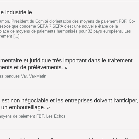
e industrielle
amon, Président du Comité d’orientation des moyens de paiement FBF, Co-
est-ce que concerne SEPA ? SEPA c’est une nouvelle étape de la
n place de moyens de paiements harmonisés pour 32 pays européens. Les
rement [...]
ntaire et juridique très important dans le traitement
ments et de prélèvements. »
es banques Var, Var-Matin
 est non négociable et les entreprises doivent l’anticiper,
r un embouteillage. »
 moyens de paiement FBF, Les Echos