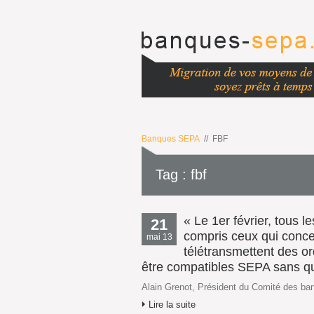
Banques SEPA
// FBF
Tag : fbf
« Le 1er février, tous l
21
compris ceux qui concer
mai 13
télétransmettent des or
être compatibles SEPA sans quo
Alain Grenot, Président du Comité des b
Lire la suite