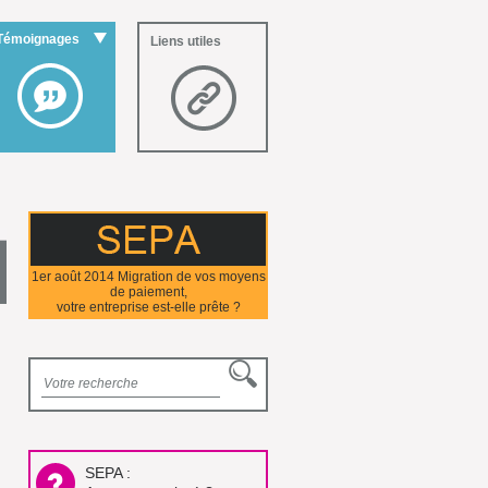
Témoignages
Liens utiles
1er août 2014 Migration de vos moyens
de paiement,
votre entreprise est-elle prête ?
SEPA :