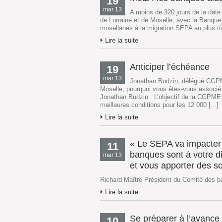
19
mar 13
A moins de 320 jours de la dat
de Lorraine et de Moselle, avec la Banque
mosellanes à la migration SEPA au plus tôt.
Lire la suite
Anticiper l’échéance
19
mar 13
Jonathan Budzin, délégué CGPM
Moselle, pourquoi vous êtes-vous associ
Jonathan Budzin : L’objectif de la CGPME
meilleures conditions pour les 12 000 [...]
Lire la suite
« Le SEPA va impacter 
11
banques sont à votre 
mar 13
et vous apporter des so
Richard Maître Président du Comité des 
Lire la suite
Se préparer à l’avance
10