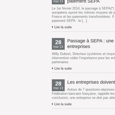
paiement SEPA
mar 13
Le 1er février 2014, le passage à SEPA(*) s
européens auront les mêmes moyens de pai
France et les paiements transfrontières. 
paiement SEPA : le [...]
Lire la suite
Passage à SEPA : une o
28
entreprises
mar 13
Willy Dubost, Directeur systèmes et moyen
intervention vidéo l’importance pour les e
partenaires.
Lire la suite
Les entreprises doiven
28
mar 13
Autour de 7 questions-réponses
Fédération bancaire française, rappelle l
conclusion, une entreprise ne doit pas at
Lire la suite