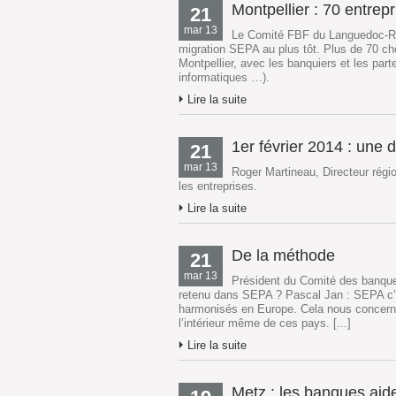
Montpellier : 70 entrep
21
mar 13
Le Comité FBF du Languedoc-Rous
migration SEPA au plus tôt. Plus de 70 che
Montpellier, avec les banquiers et les part
informatiques …).
Lire la suite
1er février 2014 : une da
21
mar 13
Roger Martineau, Directeur régi
les entreprises.
Lire la suite
De la méthode
21
mar 13
Président du Comité des banques
retenu dans SEPA ? Pascal Jan : SEPA c’e
harmonisés en Europe. Cela nous concerne
l’intérieur même de ces pays. [...]
Lire la suite
Metz : les banques aid