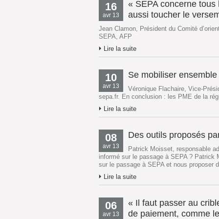
« SEPA concerne tous 
16
aussi toucher le versem
avr 13
Jean Clamon, Président du Comité d’orien
SEPA, AFP
Lire la suite
Se mobiliser ensemble
10
avr 13
Véronique Flachaire, Vice-Prés
sepa.fr. En conclusion : les PME de la r
Lire la suite
Des outils proposés pa
08
avr 13
Patrick Moisset, responsable a
informé sur le passage à SEPA ? Patrick M
sur le passage à SEPA et nous proposer de
Lire la suite
« Il faut passer au crib
06
de paiement, comme les
avr 13