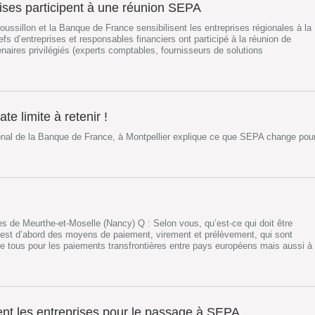
rises participent à une réunion SEPA
sillon et la Banque de France sensibilisent les entreprises régionales à la
fs d’entreprises et responsables financiers ont participé à la réunion de
enaires privilégiés (experts comptables, fournisseurs de solutions
te limite à retenir !
onal de la Banque de France, à Montpellier explique ce que SEPA change pou
 de Meurthe-et-Moselle (Nancy) Q : Selon vous, qu’est-ce qui doit être
st d’abord des moyens de paiement, virement et prélèvement, qui sont
 tous pour les paiements transfrontières entre pays européens mais aussi à
ent les entreprises pour le passage à SEPA