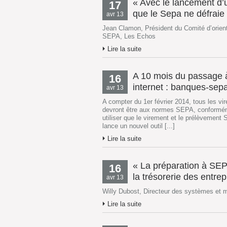
« Avec le lancement d’u
17
que le Sepa ne défraie 
avr 13
Jean Clamon, Président du Comité d’orien
SEPA, Les Echos
Lire la suite
A 10 mois du passage à
16
internet : banques-sepa
avr 13
A compter du 1er février 2014, tous les v
devront être aux normes SEPA, conforméme
utiliser que le virement et le prélèvement 
lance un nouvel outil [...]
Lire la suite
« La préparation à SEPA 
16
la trésorerie des entrep
avr 13
Willy Dubost, Directeur des systèmes et
Lire la suite