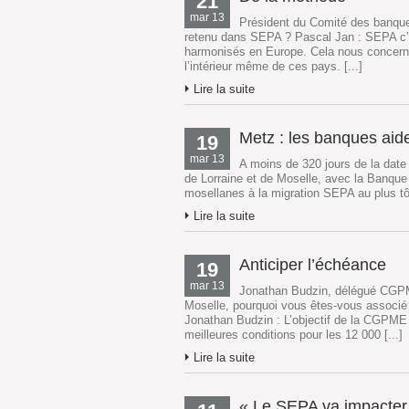
21
mar 13
Président du Comité des banques
retenu dans SEPA ? Pascal Jan : SEPA c’e
harmonisés en Europe. Cela nous concerne
l’intérieur même de ces pays. [...]
Lire la suite
Metz : les banques aid
19
mar 13
A moins de 320 jours de la dat
de Lorraine et de Moselle, avec la Banque
mosellanes à la migration SEPA au plus tôt.
Lire la suite
Anticiper l’échéance
19
mar 13
Jonathan Budzin, délégué CGPM
Moselle, pourquoi vous êtes-vous associ
Jonathan Budzin : L’objectif de la CGPME
meilleures conditions pour les 12 000 [...]
Lire la suite
« Le SEPA va impacter 