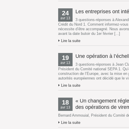
Les entreprises ont int
24
avr 13
3 questions-réponses à Alexandr
Crédit du Nord 1. Comment informez-vous
nécessite d’être accompagné. Nous avons 
avant la date butoir du 1er février [...]
Lire la suite
Une opération à l’échell
19
avr 13
3 questions-réponses à Jean Cl
Président du Comité national SEPA 1. Qu’
construction de l’Europe, avec la mise e
autorités européennes ont décidé que le vi
Lire la suite
« Un changement régleme
18
des opérations de vire
avr 13
Bernard Ammouial, Président du Comité d
Lire la suite