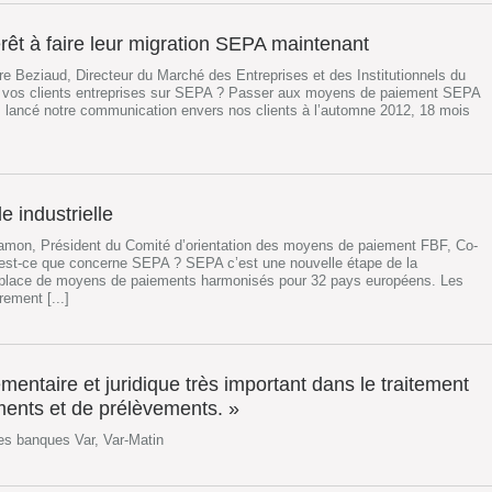
érêt à faire leur migration SEPA maintenant
e Beziaud, Directeur du Marché des Entreprises et des Institutionnels du
 vos clients entreprises sur SEPA ? Passer aux moyens de paiement SEPA
lancé notre communication envers nos clients à l’automne 2012, 18 mois
e industrielle
amon, Président du Comité d’orientation des moyens de paiement FBF, Co-
est-ce que concerne SEPA ? SEPA c’est une nouvelle étape de la
n place de moyens de paiements harmonisés pour 32 pays européens. Les
rement [...]
ntaire et juridique très important dans le traitement
ments et de prélèvements. »
es banques Var, Var-Matin