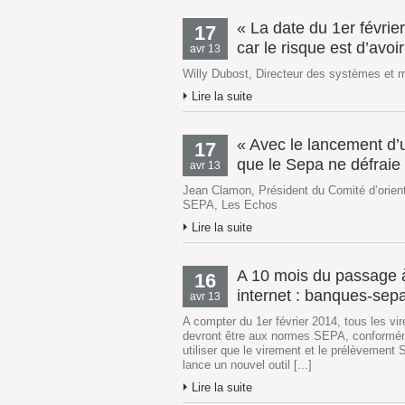
« La date du 1er février
17
car le risque est d’avoi
avr 13
Willy Dubost, Directeur des systèmes et
Lire la suite
« Avec le lancement d’u
17
que le Sepa ne défraie 
avr 13
Jean Clamon, Président du Comité d’orien
SEPA, Les Echos
Lire la suite
A 10 mois du passage à
16
internet : banques-sepa
avr 13
A compter du 1er février 2014, tous les v
devront être aux normes SEPA, conforméme
utiliser que le virement et le prélèvement 
lance un nouvel outil [...]
Lire la suite