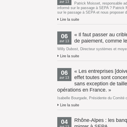
avr 13
Patrick Moisset, responsable a
informé sur le passage à SEPA ? Patrick M
sur le passage à SEPA et nous proposer de
Lire la suite
« Il faut passer au crib
06
de paiement, comme les
avr 13
Willy Dubost, Directeur systèmes et moye
Lire la suite
« Les entreprises [doi
06
effet toutes sont conc
avr 13
sans exception de taille
opérations en France. »
Isabelle Bourgade, Présidente du Comité 
Lire la suite
Rhône-Alpes : les banq
04
migrer à SEPA
avr 13