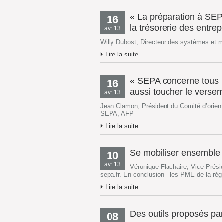
« La préparation à SEPA 
16
la trésorerie des entrep
avr 13
Willy Dubost, Directeur des systèmes et
Lire la suite
« SEPA concerne tous 
16
aussi toucher le versem
avr 13
Jean Clamon, Président du Comité d’orien
SEPA, AFP
Lire la suite
Se mobiliser ensemble
10
avr 13
Véronique Flachaire, Vice-Prés
sepa.fr. En conclusion : les PME de la r
Lire la suite
Des outils proposés pa
08