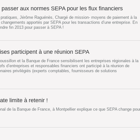
t passer aux normes SEPA pour les flux financiers
 pratiques, Jérôme Raguénès, Chargé de mission- moyens de paiement à la
es changements apportés par SEPA pour les transactions d’une entreprise. En
tendre fin 2013 pour passer à SEPA !
rises participent à une réunion SEPA
sillon et la Banque de France sensibilisent les entreprises régionales à la
fs d’entreprises et responsables financiers ont participé à la réunion de
enaires privilégiés (experts comptables, fournisseurs de solutions
te limite à retenir !
onal de la Banque de France, à Montpellier explique ce que SEPA change pou