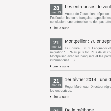
Les entreprises doiven
28
mar 13
Autour de 7 questions-réponses
Fédération bancaire française, rappelle l
conclusion, une entreprise ne doit pas at
Lire la suite
Montpellier : 70 entrep
21
mar 13
Le Comité FBF du Languedoc-Rous
migration SEPA au plus tôt. Plus de 70 che
Montpellier, avec les banquiers et les part
informatiques …).
Lire la suite
1er février 2014 : une da
21
mar 13
Roger Martineau, Directeur régi
les entreprises.
Lire la suite
De la méthode