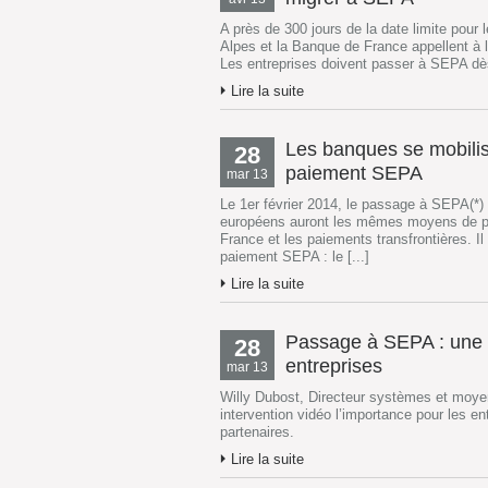
A près de 300 jours de la date limite pou
Alpes et la Banque de France appellent à l
Les entreprises doivent passer à SEPA dès 
Lire la suite
Les banques se mobilis
28
paiement SEPA
mar 13
Le 1er février 2014, le passage à SEPA(*) s
européens auront les mêmes moyens de pai
France et les paiements transfrontières. 
paiement SEPA : le [...]
Lire la suite
Passage à SEPA : une o
28
entreprises
mar 13
Willy Dubost, Directeur systèmes et moyen
intervention vidéo l’importance pour les e
partenaires.
Lire la suite