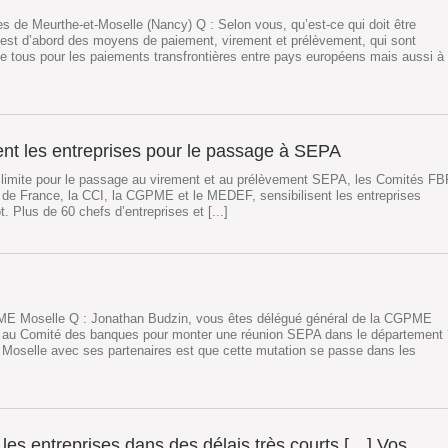
 de Meurthe-et-Moselle (Nancy) Q : Selon vous, qu’est-ce qui doit être
st d’abord des moyens de paiement, virement et prélèvement, qui sont
 tous pour les paiements transfrontières entre pays européens mais aussi à
ent les entreprises pour le passage à SEPA
e limite pour le passage au virement et au prélèvement SEPA, les Comités FB
 de France, la CCI, la CGPME et le MEDEF, sensibilisent les entreprises
 Plus de 60 chefs d’entreprises et [...]
E Moselle Q : Jonathan Budzin, vous êtes délégué général de la CGPME
é au Comité des banques pour monter une réunion SEPA dans le département 
 Moselle avec ses partenaires est que cette mutation se passe dans les
les entreprises dans des délais très courts […] Vos