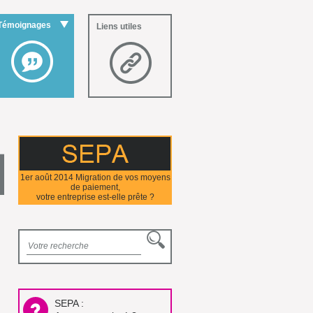
Témoignages
Liens utiles
1er août 2014 Migration de vos moyens
de paiement,
votre entreprise est-elle prête ?
SEPA :