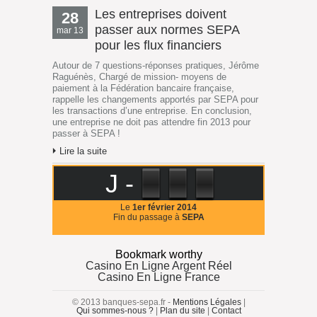
Les entreprises doivent
28
passer aux normes SEPA
mar 13
pour les flux financiers
Autour de 7 questions-réponses pratiques, Jérôme
Raguénès, Chargé de mission- moyens de
paiement à la Fédération bancaire française,
rappelle les changements apportés par SEPA pour
les transactions d’une entreprise. En conclusion,
une entreprise ne doit pas attendre fin 2013 pour
passer à SEPA !
Lire la suite
J -
Le
1er février 2014
Fin du passage à
SEPA
Bookmark worthy
Casino En Ligne Argent Réel
Casino En Ligne France
© 2013 banques-sepa.fr -
Mentions Légales
|
Qui sommes-nous ?
|
Plan du site
|
Contact